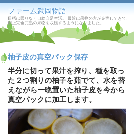
ファーム武岡物語
目標は限りなく自給自足生活。 最近は果物の方が充実してきて、
樹上完全完熟の果物を収穫するようになりました。
柚子皮の真空パック保存
半分に切って果汁を搾り、種を取っ
た２つ割りの柚子を茹でて、水を替
えながら一晩置いた柚子皮を今から
真空パックに加工します。