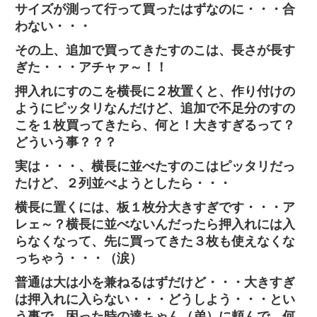
サイズが測って行って買ったはずなのに・・・合
わない・・・
その上、追加で買ってきたすのこは、長さが長す
ぎた・・・アチャァ～！！
押入れにすのこを横長に２枚置くと、作り付けの
ようにピッタリなんだけど、追加で不足分のすの
こを１枚買ってきたら、何と！大きすぎるって？
どういう事？？？
実は・・・、横長に並べたすのこはピッタリだっ
たけど、２列並べようとしたら・・・
横長に置くには、板１枚分大きすぎです・・・ア
レェ～？横長に並べないんだったら押入れには入
らなくなって、先に買ってきた３枚も使えなくな
っちゃう・・・（涙）
普通は大は小を兼ねるはずだけど・・・大きすぎ
は押入れに入らない・・・どうしよう・・・とい
う事で、困った時の達ちゃん（弟）に頼んで、何