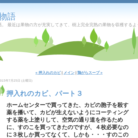
物語
活。 最近は果物の方が充実してきて、樹上完全完熟の果物を収穫するよ
« 押入れのカビ
|
メイン
|
鶏がらスープ »
2015年7月25日 (土曜日)
押入れのカビ、パート３
ホームセンターで買ってきた、カビの胞子を殺す
薬を播いて、カビが生えないようにコーティング
する薬を上塗りして、空気の通り道を作るため
に、すのこを買ってきたのですが、４枚必要なの
に３枚しか買ってなくて、しかも・・・すのこの