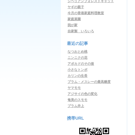
シベリアンフォレストキャット
ヤギの親子
今月の香港家庭料理教室
家庭菜園
我が家
自家製 いろいろ
最近の記事
なつおとめ桃
ニンニクの花
アボカドのその後
小さなトンボ
カリンの生長
プラム・メスレーの最高糖度
ヤマモモ
アジサイの色の変化
奄美のスモモ
プラム井上
携帯URL